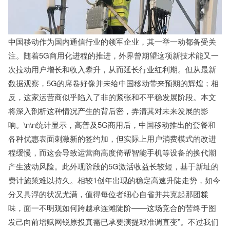
中国移动作为国内通信行业的领军企业，其一举一动都备受关
注。随着5G商用化进程的推进，外界曾期望这项新技术能又一
次拉动用户增长和收入攀升，从而延长行业红利期。但从最新
数据观察，5G的席卷好像并未给中国移动带来预期的辉煌；相
反，这家运营商似乎陷入了非的紧张和不平稳发展阶段。本文
将深入剖析这种情况产生的背后密，弄清其对未来发展的影
响。\n\n统计显示，高普及5G商用后，中国移动推出的套餐和
各种优惠表面刺激新的签约加，但实际上用户消费模式的改进
程缓慢，而这会导致运营商高度倚帮智能手机等设备的换代潮
产生波动风险。此外现阶段的5G激活收益长较短，基于新址的
费计施策难以持久。相较1创年出现的稳定高速升陡走势，如今
分又具浮的状况尤满，值得每位者细心自省并共克起那团糅
味，面一不明观如何跨越承连滩陡阶——这场竞合的苦终于图
发己向前增赋网锐原投真需已承要演提艰准调直变”。不过我们