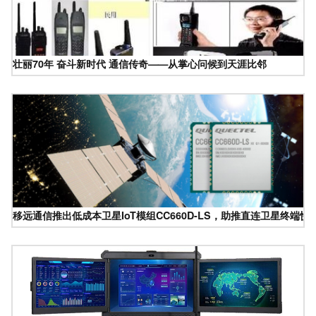
壮丽70年 奋斗新时代 通信传奇——从掌心问候到天涯比邻
移远通信推出低成本卫星IoT模组CC660D-LS，助推直连卫星终端快